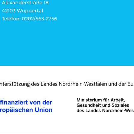
Alexanderstraße 18
42103 Wuppertal
Telefon: 0202/563-2756