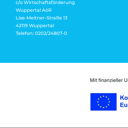
c/o Wirtschaftsförderung
Wuppertal AöR
Lise-Meitner-Straße 13
42119 Wuppertal
Telefon: 0202/24807-0