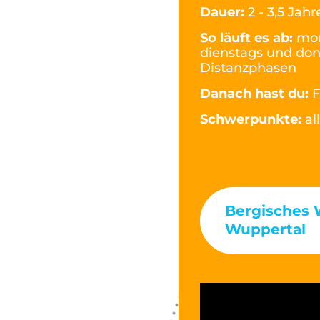
Dauer:
2 - 3,5 Jahr
So läuft es ab:
mon
dienstags und don
Distanzphasen
Danach hast du:
F
Schwerpunkte:
al
Bergisches 
Wuppertal