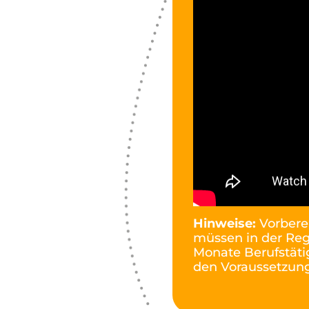
Hinweise:
Vorberei
müssen in der Reg
Monate Berufstäti
den Voraussetzung