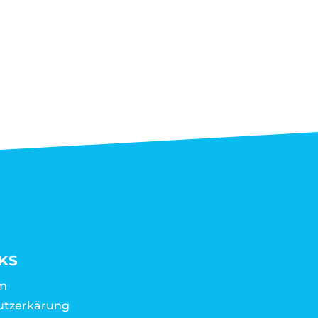
KS
m
utzerkärung