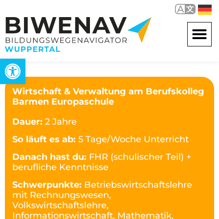
Werkzeugleiste öffnen
Wirtschaft & Verwaltung am Berufskolleg
Barmen Europaschule
Dauer:
2 Jahre
So läuft es ab:
5 Tage/Woche Unterricht
Danach hast du:
FHR (schulischer Teil) +
berufliche Kenntnisse
Schwerpunkte:
Betriebswirtschaftslehre
mit Rechnungswesen,
Volkswirtschaftslehre,
Informationswirtschaft, Mathematik,