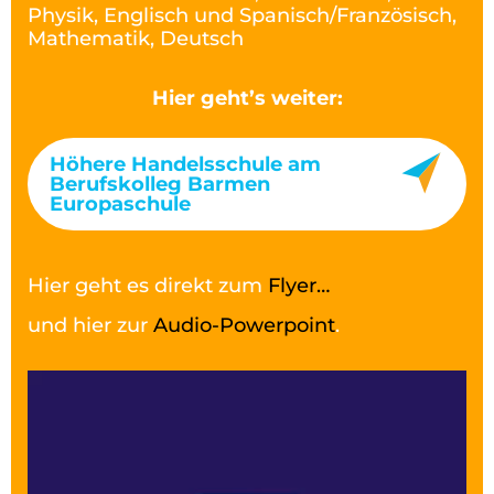
Physik, Englisch und Spanisch/Französisch,
Mathematik, Deutsch
Hier geht’s weiter:
Höhere Handelsschule am
Berufskolleg Barmen
Europaschule
Hier geht es direkt zum
Flyer…
und hier zur
Audio-Powerpoint
.
Video-
Player