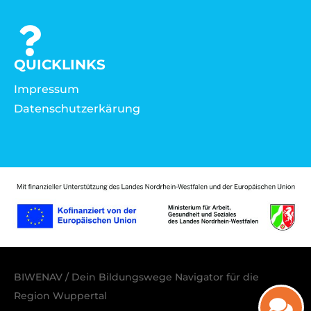
QUICKLINKS
Impressum
Datenschutzerkärung
BIWENAV / Dein Bildungswege Navigator für die
Region Wuppertal