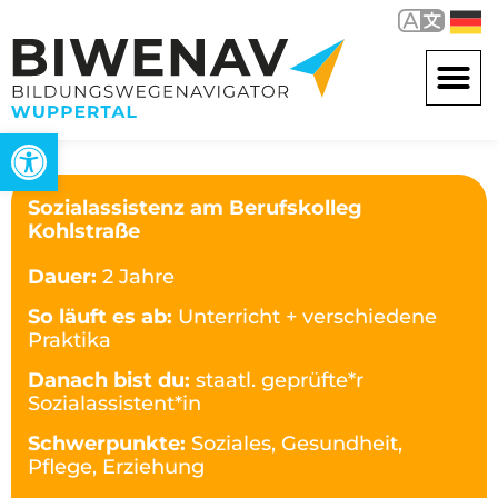
Werkzeugleiste öffnen
Sozialassistenz am Berufskolleg
Kohlstraße
Dauer:
2 Jahre
So läuft es ab:
Unterricht + verschiedene
Praktika
Danach bist du:
staatl. geprüfte*r
Sozialassistent*in
Schwerpunkte:
Soziales, Gesundheit,
Pflege, Erziehung