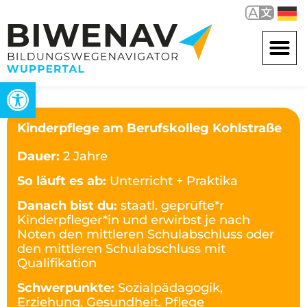
Werkzeugleiste öffnen
Kinderpflege am Berufskolleg Kohlstraße
Dauer:
2 Jahre
So läuft es ab:
Unterricht + Praktika
Danach bist du:
staatl. geprüfte*r
Kinderpfleger*in und erwirbst je nach
Noten den mittleren Schulabschluss oder
den mittleren Schulabschluss mit
Qualifikation
Schwerpunkte:
Sozialpädagogik,
Erziehung, Gesundheit, Pflege