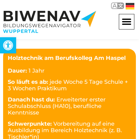
Werkzeugleiste öffnen
Holztechnik am Berufskolleg Am Haspel
Dauer:
1 Jahr
So läuft es ab:
jede Woche 5 Tage Schule +
3 Wochen Praktikum
Danach hast du:
Erweiterter erster
Schulabschluss (HA10), berufliche
Kenntnisse
Schwerpunkte:
Vorbereitung auf eine
Ausbildung im Bereich Holztechnik (z. B.
Tischler*in)