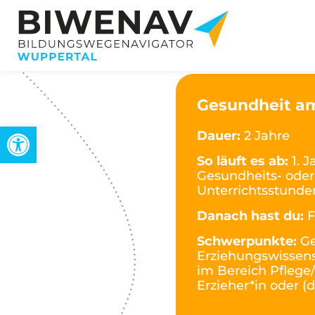
Gesundheit am
Werkzeugleiste öffnen
Dauer:
2 Jahre
So läuft es ab:
1. 
Gesundheits- oder S
Unterrichtsstunden)
Danach hast du:
F
Schwerpunkte:
Ge
Erziehungswissens
im Bereich Pflege/
Erzieher*in oder 