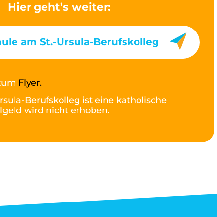
Hier geht’s weiter:
ule am St.-Ursula-Berufskolleg
t zum
Flyer.
rsula-Berufskolleg ist eine katholische
lgeld wird nicht erhoben.