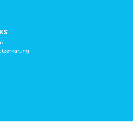
KS
m
utzerkärung