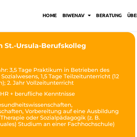
HOME
BIWENAV
BERATUNG
ÜBE
 St.-Ursula-Berufskolleg
Jahr: 3,5 Tage Praktikum in Betrieben des
ozialwesens, 1,5 Tage Teilzeitunterricht (12
; 2. Jahr Vollzeitunterricht
HR + berufliche Kenntnisse
sundheitswissenschaften,
chaften, Vorbereitung auf eine Ausbildung
Therapie oder Sozialpädagogik (z. B.
(duales) Studium an einer Fachhochschule)