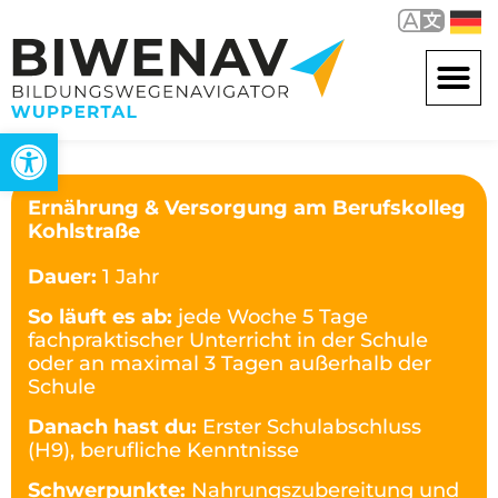
Werkzeugleiste öffnen
Ernährung & Versorgung am Berufskolleg
Kohlstraße
Dauer:
1 Jahr
So läuft es ab:
jede Woche 5 Tage
fachpraktischer Unterricht in der Schule
oder an maximal 3 Tagen außerhalb der
Schule
Danach hast du:
Erster Schulabschluss
(H9), berufliche Kenntnisse
Schwerpunkte:
Nahrungszubereitung und