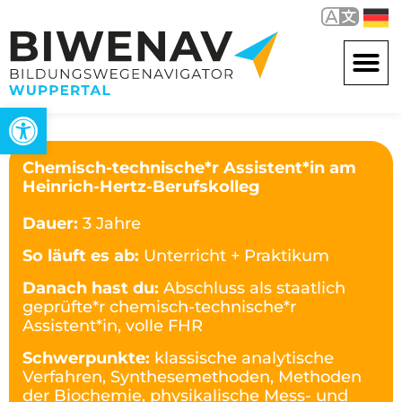
Werkzeugleiste öffnen
Chemisch-technische*r Assistent*in am
Heinrich-Hertz-Berufskolleg
Dauer:
3 Jahre
So läuft es ab:
Unterricht + Praktikum
Danach hast du:
Abschluss als staatlich
geprüfte*r chemisch-technische*r
Assistent*in, volle FHR
Schwerpunkte:
klassische analytische
Verfahren, Synthesemethoden, Methoden
der Biochemie, physikalische Mess- und