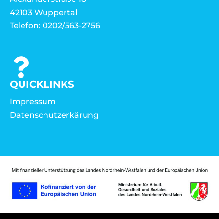
42103 Wuppertal
Telefon: 0202/563-2756
QUICKLINKS
Impressum
Datenschutzerkärung