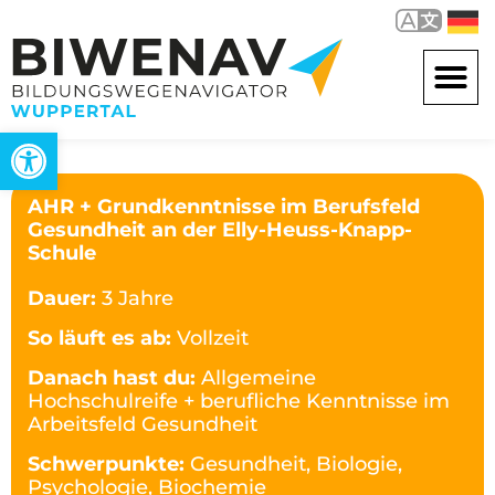
Werkzeugleiste öffnen
AHR + Grundkenntnisse im Berufsfeld
Gesundheit an der Elly-Heuss-Knapp-
Schule
Dauer:
3 Jahre
So läuft es ab:
Vollzeit
Danach hast du:
Allgemeine
Hochschulreife + berufliche Kenntnisse im
Arbeitsfeld Gesundheit
Schwerpunkte:
Gesundheit, Biologie,
Psychologie, Biochemie