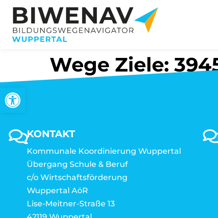
Wege Ziele: 3945
Werkzeugleiste öffnen
KONTAKT
Kommunale Koordinierung Wuppertal
Übergang Schule & Beruf
c/o Wirtschaftsförderung
Wuppertal AöR
Lise-Meitner-Straße 13
42119 Wuppertal