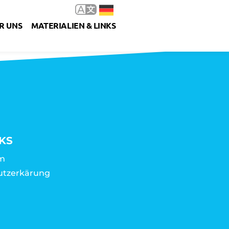
R UNS
MATERIALIEN & LINKS
KS
m
utzerkärung