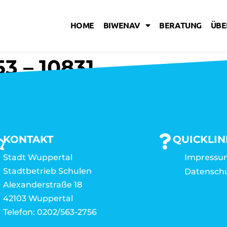
HOME
BIWENAV
BERATUNG
ÜBE
3 – 10831
KONTAKT
QUICKLIN
Stadt Wuppertal
Impressu
Stadtbetrieb Schulen
Datensch
Alexanderstraße 18
42103 Wuppertal
Telefon: 0202/563-2756