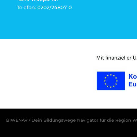
Telefon: 0202/24807-0
BIWENAV / Dein Bildungswege Navigator für die Region W