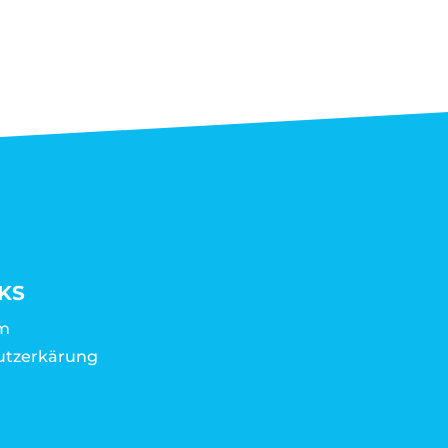
KS
m
utzerkärung