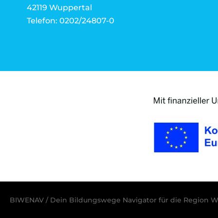
42119 Wuppertal
Telefon: 0202/24807-0
BIWENAV / Dein Bildungswege Navigator für die Region W