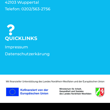
42103 Wuppertal
Telefon: 0202/563-2756
QUICKLINKS
Impressum
Datenschutzerkärung