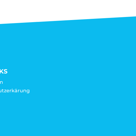
KS
m
utzerkärung