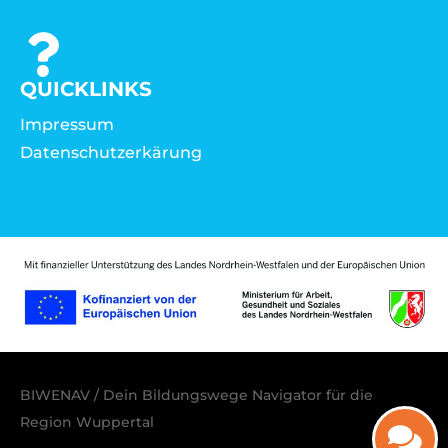
QUICKLINKS
Impressum
Datenschutzerkärung
BIWENAV / Dein Bildungswege Navigator für die
Region Wuppertal