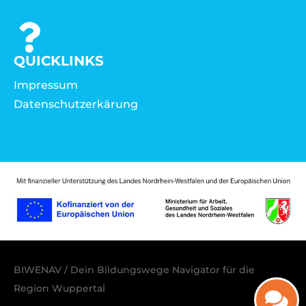
QUICKLINKS
Impressum
Datenschutzerkärung
BIWENAV / Dein Bildungswege Navigator für die
Region Wuppertal