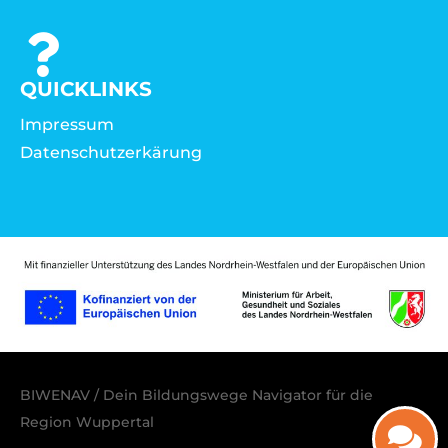
QUICKLINKS
Impressum
Datenschutzerkärung
BIWENAV / Dein Bildungswege Navigator für die
Region Wuppertal