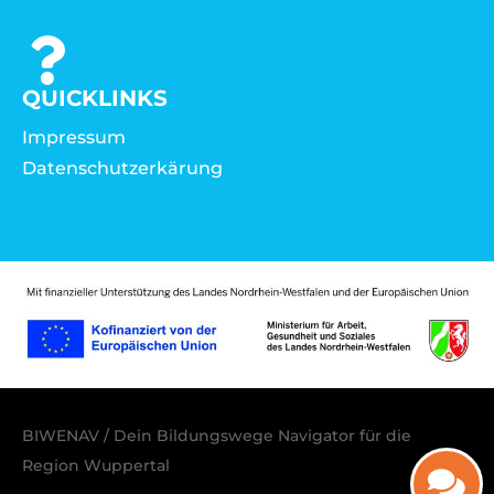
QUICKLINKS
Impressum
Datenschutzerkärung
BIWENAV / Dein Bildungswege Navigator für die
Region Wuppertal