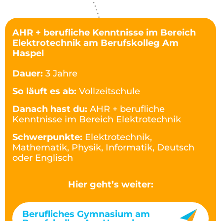
AHR + berufliche Kenntnisse im Bereich
Elektrotechnik am Berufskolleg Am
Haspel
Dauer:
3 Jahre
So läuft es ab:
Vollzeitschule
Danach hast du:
AHR + berufliche
Kenntnisse im Bereich Elektrotechnik
Schwerpunkte:
Elektrotechnik,
Mathematik, Physik, Informatik, Deutsch
oder Englisch
Hier geht’s weiter:
Berufliches Gymnasium am