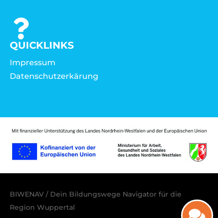
QUICKLINKS
Impressum
Datenschutzerkärung
BIWENAV / Dein Bildungswege Navigator für die
Region Wuppertal