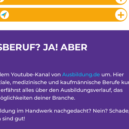
BERUF? JA! ABER
 dem Youtube-Kanal von
Ausbildung.de
um. Hier
ziale, medizinische und kaufmännische Berufe ku
erfährst alles über den Ausbildungsverlauf, das
öglichkeiten deiner Branche.
ildung im Handwerk nachgedacht? Nein? Schade
 sind gut!