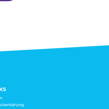
KS
m
utzerkärung