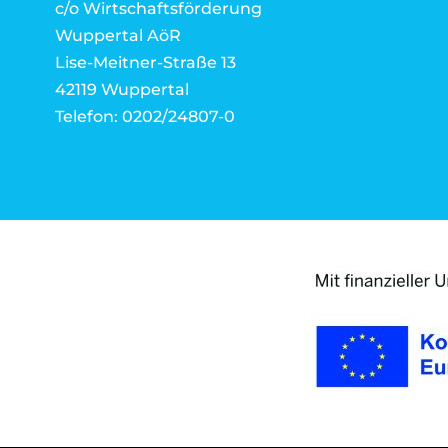
c/o Wirtschaftsförderung
Wuppertal AöR
Lise-Meitner-Straße 13
42119 Wuppertal
Telefon: 0202/24807-0