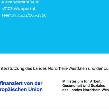
Alexanderstraße 18
42103 Wuppertal
Telefon: 0202/563-2756