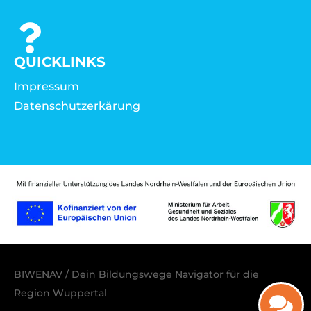
QUICKLINKS
Impressum
Datenschutzerkärung
BIWENAV / Dein Bildungswege Navigator für die
Region Wuppertal