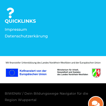
QUICKLINKS
Impressum
Datenschutzerkärung
BIWENAV / Dein Bildungswege Navigator für die
Region Wuppertal