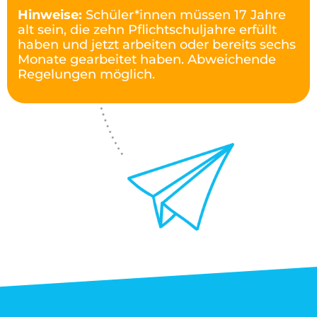
Hinweise:
Schüler*innen müssen 17 Jahre
alt sein, die zehn Pflichtschuljahre erfüllt
haben und jetzt arbeiten oder bereits sechs
Monate gearbeitet haben. Abweichende
Regelungen möglich.