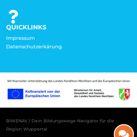
QUICKLINKS
Impressum
Datenschutzerkärung
BIWENAV / Dein Bildungswege Navigator für die
Region Wuppertal