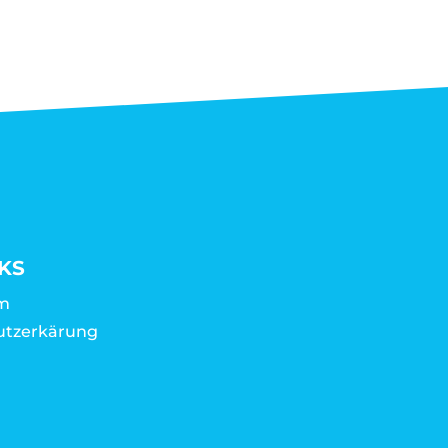
KS
m
utzerkärung