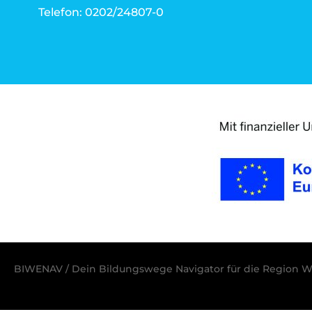
Telefon: 0202/24807-0
BIWENAV / Dein Bildungswege Navigator für die Region W