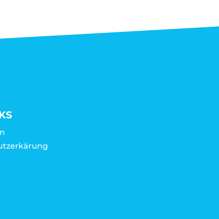
KS
m
utzerkärung