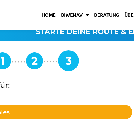
HOME
BIWENAV
BERATUNG
ÜBE
STARTE DEINE ROUTE & E
ür:
ales