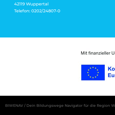
42119 Wuppertal
Telefon: 0202/24807-0
BIWENAV / Dein Bildungswege Navigator für die Region W