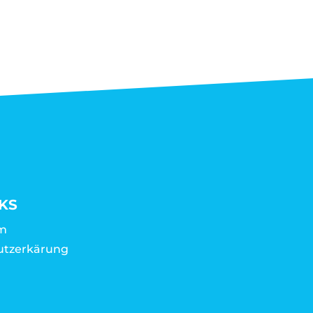
KS
m
utzerkärung