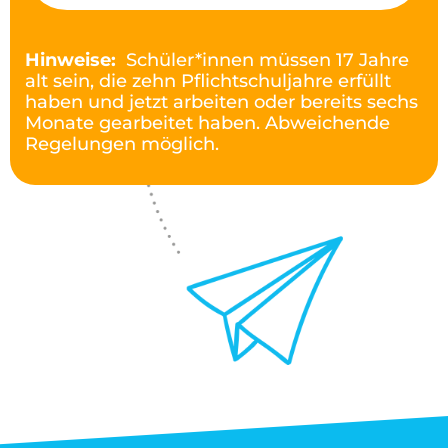
Hinweise:
Schüler*innen müssen 17 Jahre
alt sein, die zehn Pflichtschuljahre erfüllt
haben und jetzt arbeiten oder bereits sechs
Monate gearbeitet haben. Abweichende
Regelungen möglich.