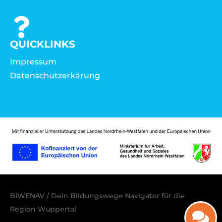
QUICKLINKS
Impressum
Datenschutzerkärung
BIWENAV / Dein Bildungswege Navigator für die
Region Wuppertal