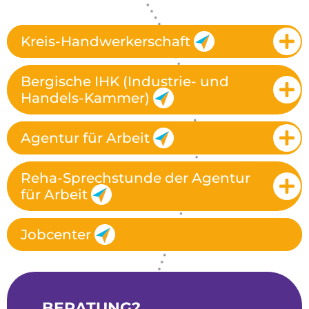
Kreis-Handwerkerschaft
Bergische IHK (Industrie- und
Handels-Kammer)
Agentur für Arbeit
Reha-Sprechstunde der Agentur
für Arbeit
Jobcenter
„BERATUNG?