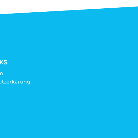
KS
m
utzerkärung