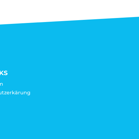
KS
m
utzerkärung