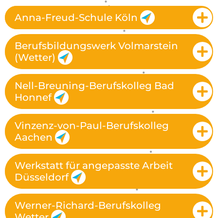
Anna-Freud-Schule Köln
Berufsbildungswerk Volmarstein
(Wetter)
Nell-Breuning-Berufskolleg Bad
Honnef
Vinzenz-von-Paul-Berufskolleg
Aachen
Werkstatt für angepasste Arbeit
Düsseldorf
Werner-Richard-Berufskolleg
Wetter