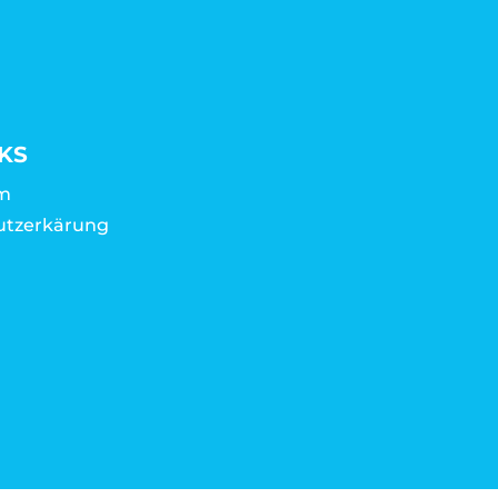
KS
m
utzerkärung