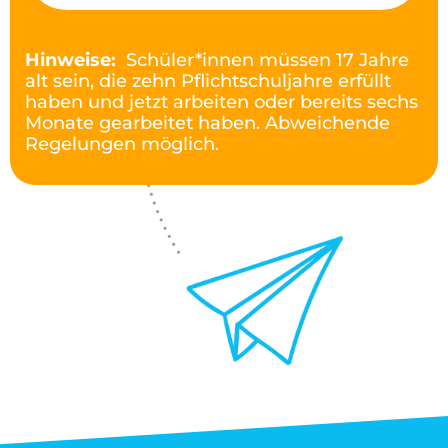
Hinweise:
Schüler*innen müssen 17 Jahre
alt sein, die zehn Pflichtschuljahre erfüllt
haben und jetzt arbeiten oder bereits sechs
Monate gearbeitet haben. Abweichende
Regelungen möglich.