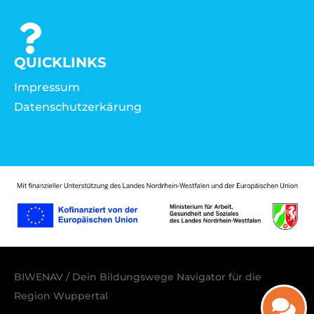
QUICKLINKS
Impressum
Datenschutzerkärung
BIWENAV / Dein Bildungswege Navigator für die
Region Wuppertal